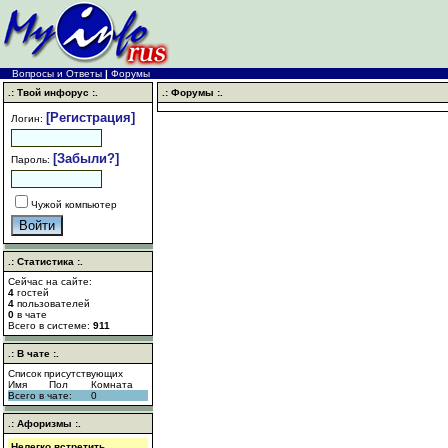
Вопросы и Ответы
|
Форумы
.: Твой инфорус :.
.: Форумы :.
[Регистрация]
Логин:
[Забыли?]
Пароль:
Чужой компьютер
.: Статистика :.
Сейчас на сайте:
4
гостей
4
пользователей
0
в чате
Всего в системе:
911
.: В чате :.
Список присутствующих
Имя
Пол
Комната
Всего в чате:
0
.: Афоризмы :.
Нелегко встретить