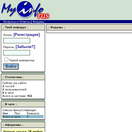
Вопросы и Ответы
|
Форумы
.: Твой инфорус :.
.: Форумы :.
[Регистрация]
Логин:
[Забыли?]
Пароль:
Чужой компьютер
.: Статистика :.
Сейчас на сайте:
2
гостей
2
пользователей
0
в чате
Всего в системе:
911
.: В чате :.
Список присутствующих
Имя
Пол
Комната
Всего в чате:
0
.: Афоризмы :.
Учитель сказал: "В любом