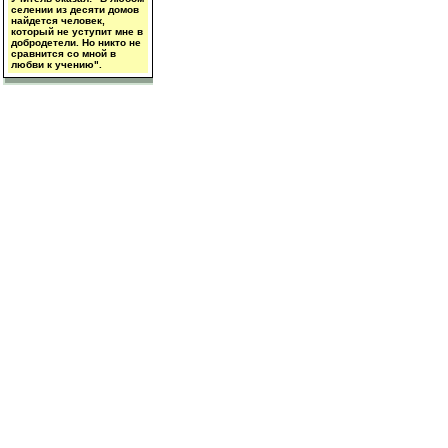
селении из десяти домов
найдется человек,
который не уступит мне в
добродетели. Но никто не
сравнится со мной в
любви к учению".