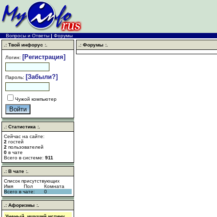
Вопросы и Ответы
|
Форумы
.: Твой инфорус :.
.: Форумы :.
[Регистрация]
Логин:
[Забыли?]
Пароль:
Чужой компьютер
.: Статистика :.
Сейчас на сайте:
2
гостей
2
пользователей
0
в чате
Всего в системе:
911
.: В чате :.
Список присутствующих
Имя
Пол
Комната
Всего в чате:
0
.: Афоризмы :.
Ученый, ищущий истину,